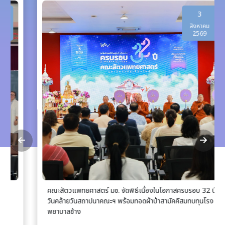
3
สิงหาคม
2569
คณะสัตวแพทยศาสตร์ มช. จัดพิธีเนื่องในโอกาสครบรอบ 32 ปี
วันคล้ายวันสถาปนาคณะฯ พร้อมทอดผ้าป่าสามัคคีสมทบทุนโรง
พยาบาลช้าง