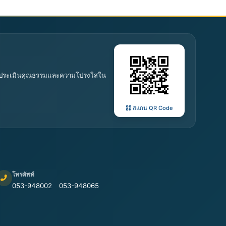
 การประเมินคุณธรรมและความโปร่งใสใน
สแกน QR Code
โทรศัพท์
053-948002
053-948065