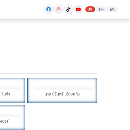
มะโนคำ
นาย นิรันดร์ เมืองแก้ว
เซอร์