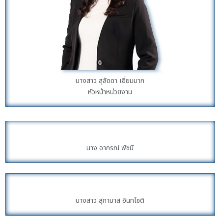
นางสาว สุลัดดา เอี่ยมมาก
หัวหน้าหน่วยงาน
นาง อาภรณ์ พัชนี
นางสาว สุภามาส อินทโชติ