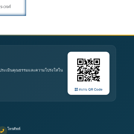
ุระวงศ์
 การประเมินคุณธรรมและความโปร่งใสใน
สแกน QR Code
โทรศัพท์