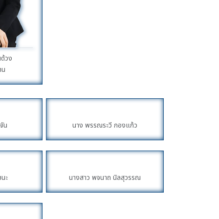
นด้วง
าน
จัน
นาง พรรณระวี กองแก้ว
ชนะ
นางสาว พจนาถ นิลสุวรรณ