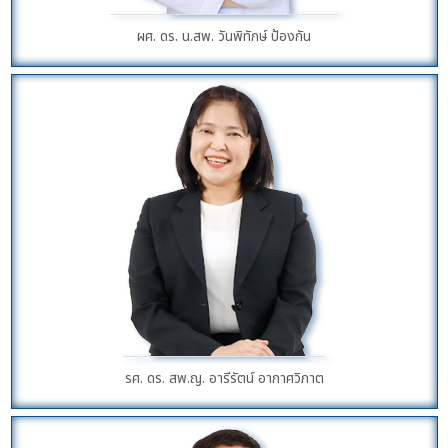
ผศ. ดร. น.สพ. วันพิทักษ์ ป้องกัน
รศ. ดร. สพ.ญ. อารีรัตน์ อากาศวิภาต