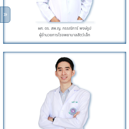
ผศ. ดร. สพ.ญ. กรรณิการ์ พงษ์รูป
ผู้อำนวยการโรงพยาบาลสัตว์เล็ก