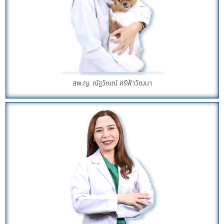
สพ.ญ. ณัฐวัณณ์ ศรีฟ้าวัฒนา