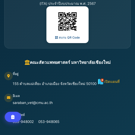
(ITA) ประจำปีงบประมาณ พ.ศ. 2567
สแกน QR Code
คณะสัตวแพทยศาสตร์ มหาวิทยาลัยเชียงใหม่
ที่อยู่
เปิดแผนที่
155 ตำบลแม่เหียะ อำเภอเมือง จังหวัดเชียงใหม่ 50100
อีเมล
saraban_vet@cmu.ac.th
โทรศัพท์
053-948002
053-948065