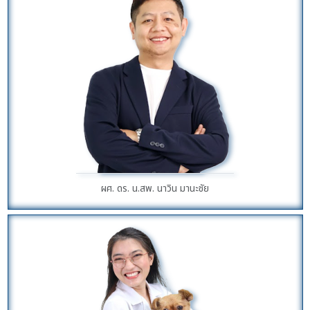
ผศ. ดร. น.สพ. นาวิน มานะชัย