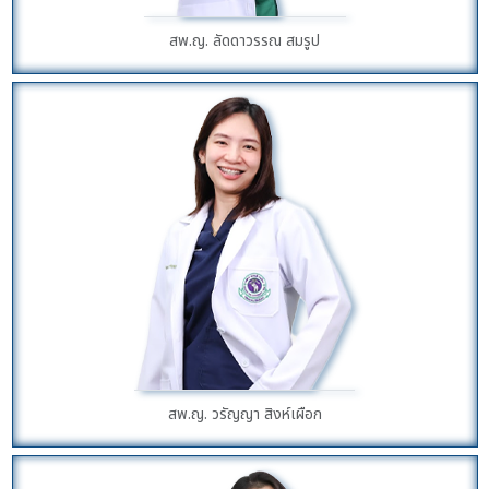
สพ.ญ. ลัดดาวรรณ สมรูป
สพ.ญ. วรัญญา สิงห์เผือก