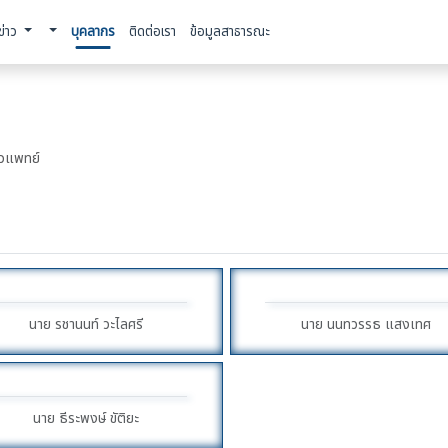
ข่าว
บุคลากร
ติดต่อเรา
ข้อมูลสาธารณะ
ัตวแพทย์
นาย รชานนท์ วะไลศรี
นาย นนทวรรธ แสงเทศ
นาย ธีระพงษ์ ขัติยะ