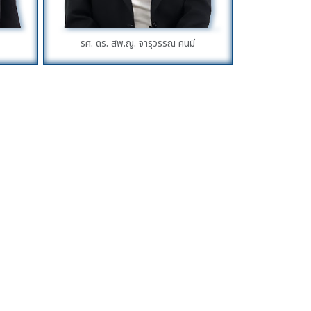
ว
รศ. ดร. สพ.ญ. จารุวรรณ คนมี