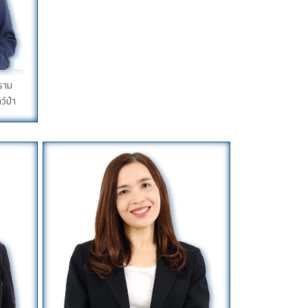
าราม
ว์ป่า