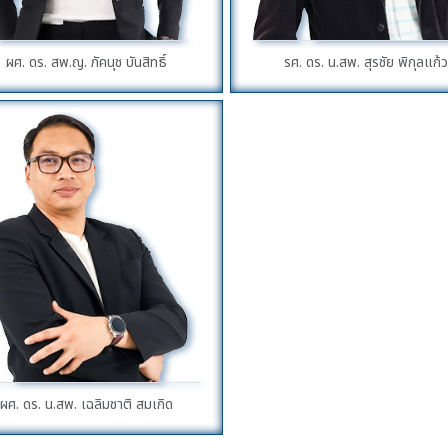
ผศ. ดร. สพ.ญ. ภัคนุช บันสิทธิ์
รศ. ดร. น.สพ. สุรชัย พิกุลแก้
ผศ. ดร. น.สพ. เฉลิมชาติ สมเกิด