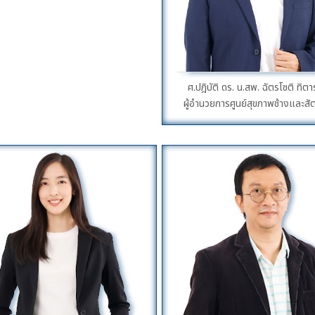
ศ.ปฎิบัติ ดร. น.สพ. ฉัตรโชติ ทิต
ผู้อำนวยการศูนย์สุขภาพช้างและสัต