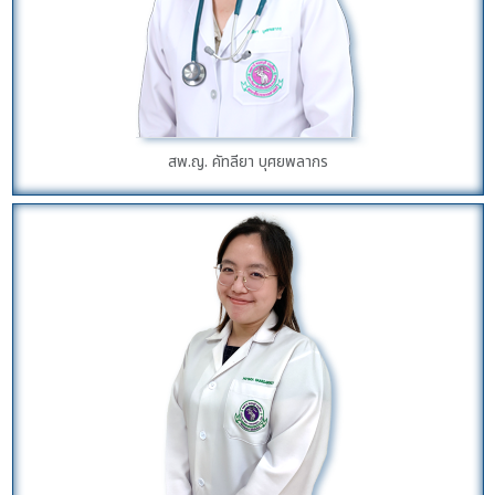
สพ.ญ. คัทลียา บุศยพลากร