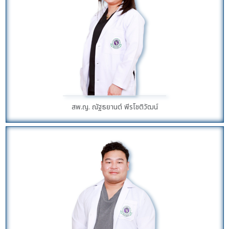
สพ.ญ. ณัฐธยานต์ พีรโชติวัฒน์