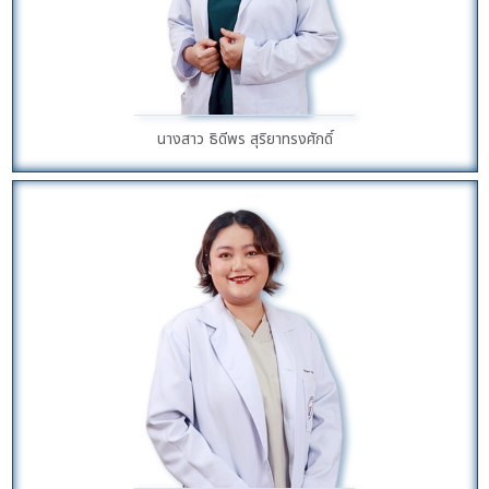
นางสาว ธิดีพร สุริยาทรงศักดิ์