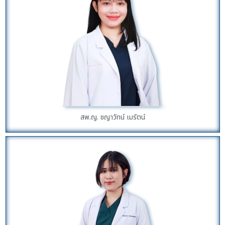
สพ.ญ. ชญาวัทน์ เมรัตน์