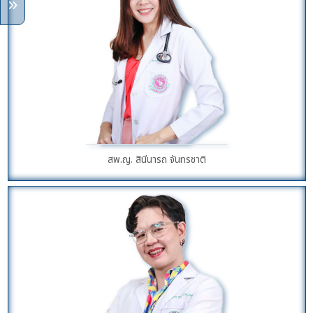
สพ.ญ. สินีนารถ จันทรชาติ