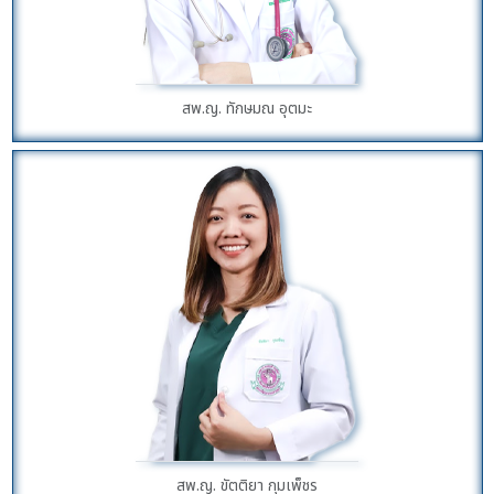
สพ.ญ. ทักษมณ อุตมะ
สพ.ญ. ขัตติยา กุมเพ็ชร