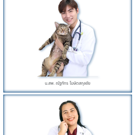
น.สพ. ณัฐภัทร โฆษิตสกุลชัย