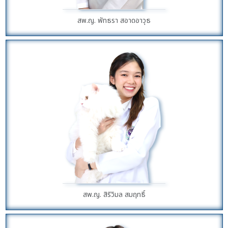
สพ.ญ. พัทธรา สอาดอาวุธ
สพ.ญ. สิริวิมล สมฤทธิ์