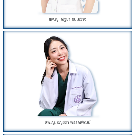
สพ.ญ. ณัฐชา ธนะขว้าง
สพ.ญ. รัญชิดา พรรณพัฒน์