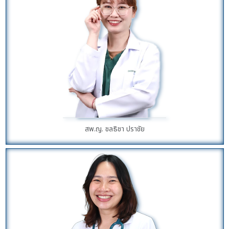
สพ.ญ. ชลธิชา ปราชัย