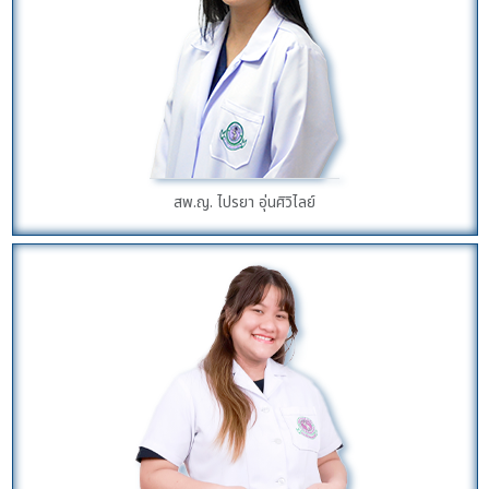
สพ.ญ. ไปรยา อุ่นศิวิไลย์