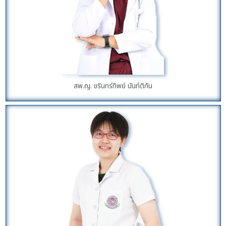
สพ.ญ. ขรินทร์ทิพย์ นันท์ติกัน