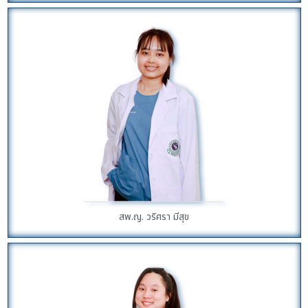
สพ.ญ. วริศรา มีสุข