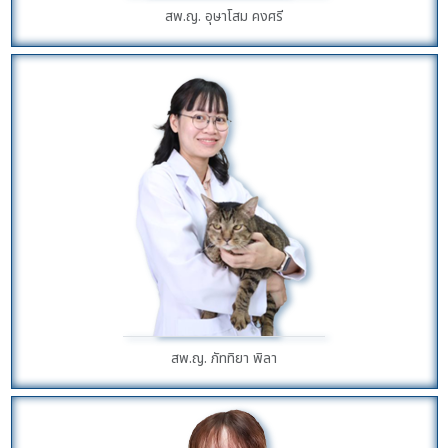
สพ.ญ. อุษาโสม คงศรี
สพ.ญ. ภัททิยา พิลา