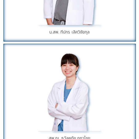
น.สพ. ทีปกร เลิศวิชัยกุล
สพ.ญ. ธวัลหทัย กถาไชย