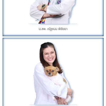
น.สพ. ณัฐชนน พิชัยยา