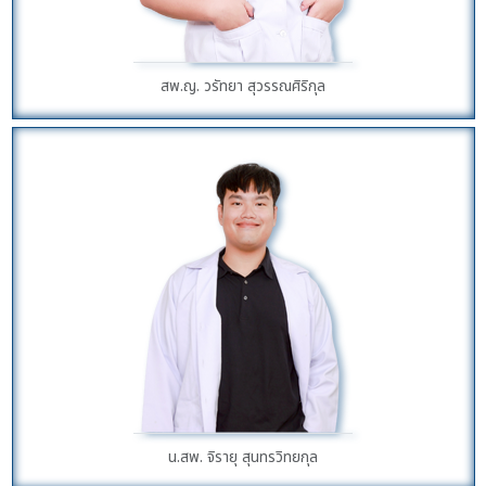
สพ.ญ. วรัทยา สุวรรณศิริกุล
น.สพ. จิรายุ สุนทรวิทยกุล