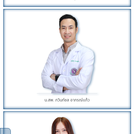
น.สพ. ภวินท์ชล อาภรณ์แก้ว