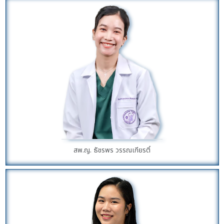
สพ.ญ. ธัชรพร วรรณเกียรติ์