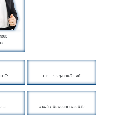
ารชัย
าน
นเตจ๊ะ
นาง วรางกุล ณะชัยวงค์
ยมาล
นางสาว พิมพรรณ เพชรพิชัย