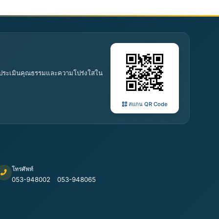
 การประเมินคุณธรรมและความโปร่งใสใน
สแกน QR Code
โทรศัพท์
053-948002
053-948065